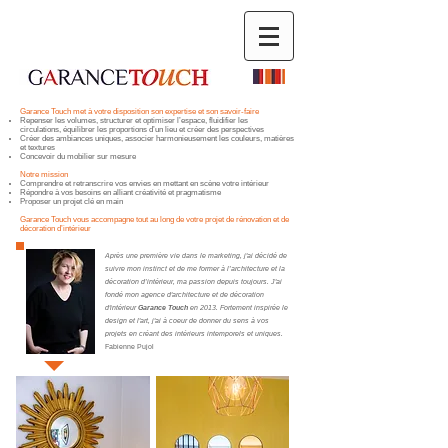
Garance Touch met à votre disposition son expertise et son savoir-faire
Repenser les volumes, structurer et optimiser l’espace, fluidifier les
circulations,
équilibrer
les proportions d’un lieu et créer des perspectives
Créer des ambiances uniques, associer harmonieusement les couleurs, matières
et textures
Concevoir du mobilier sur mesure
Notre mission
Comprendre et retranscrire vos envies en mettant en scène votre intérieur
Répondre à vos besoins en alliant créativité et pragmatisme
Proposer un projet clé en main
Garance Touch vous accompagne tout au long de votre projet de rénovation et de
décoration d’intérieur
Après une première vie dans le marketing, j'ai décidé de
suivre mon instinct et de me former à l’architecture et la
décoration d’intérieur, ma passion depuis toujours. J'ai
fondé
mon agence d'architecture et de décoration
d'intérieur
Garance
Touch
en 2013. Fortement inspirée le
design et l'art, j'ai à coeur de donner du sens à vos
projets en créant des intérieurs intemporels et uniques.
Fabienne Pujol