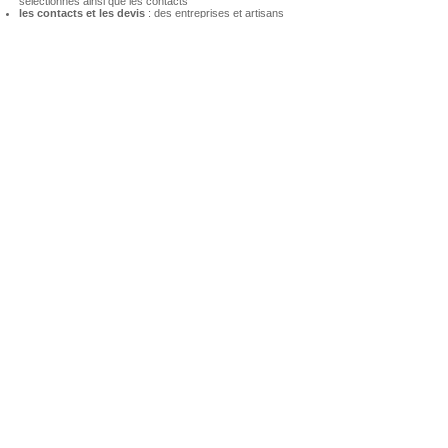
sélectionnés ainsi que les contacts
les contacts et les devis
: des entreprises et artisans
spécialisés
Lors d’un RDV spécifique, nous vous remettons
votre Mood book pro
dans une version papier relié ou électronique, selon votre
choix
Suite à la remise de votre Mood book pro,
si vous le
souhaitez,
nous pouvons nous charger de la
coordination de
travaux