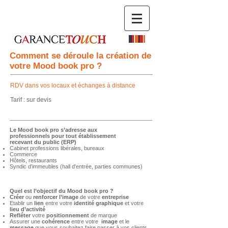
Comment se déroule la création de
votre Mood book pro ?
RDV dans vos locaux et échanges à distance
Tarif : sur devis
Le Mood book pro s’adresse aux
professionnels pour tout établissement
recevant
du public (ERP)
Cabinet professions libérales, bureaux
Commerce
Hôtels, restaurants
Syndic d'immeubles (hall d'entrée, parties communes)
Quel est l’objectif du Mood book pro ?
Créer
ou
renforcer
l’image
de votre
entreprise
Etablir un
lien
entre votre
identité graphique
et votre
lieu d’activité
Refléter
votre
positionnement
de marque
Assurer une
cohérence
entre votre
image
et le
message
que vous souhaitez faire passer à vos clients,