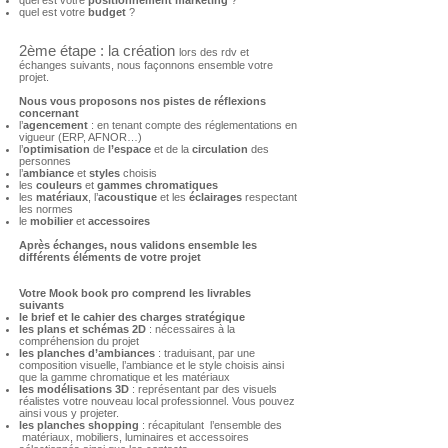
quel est votre
positionnement marketing
?
quel est votre
budget
?
2ème étape : la création
lors des rdv et
échanges suivants,
nous façonnons ensemble votre
projet.
Nous vous proposons nos pistes de réflexions
concernant
l’
agencement
: en tenant compte des réglementations en
vigueur (ERP, AFNOR…)
l’
optimisation
de
l’espace
et de la
circulation
des
personnes
l’
ambiance
et
styles
choisis
les
couleurs
et
gammes chromatiques
les
matériaux
, l’
acoustique
et les
éclairages
respectant
les normes
le
mobilier
et
accessoires
Après échanges, nous validons ensemble les
différents éléments de votre projet
Votre Mook book pro comprend les livrables
suivants
le brief et le cahier des charges stratégique
les plans et schémas 2D
: nécessaires à la
compréhension du projet
les planches d’ambiances
: traduisant, par une
composition visuelle, l’ambiance et le style choisis ainsi
que la gamme chromatique et les matériaux
les modélisations 3D
: représentant par des visuels
réalistes votre nouveau local professionnel. Vous pouvez
ainsi vous y projeter.
les planches shopping
: récapitulant l’ensemble des
matériaux, mobiliers, luminaires et accessoires