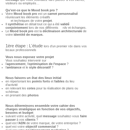
visiteurs ou employés…
Qu'est-ce que le Mood book pro ?
Votre
Mood book pro
est un
carnet personnalisé
réunissant les éléments créatifs
et techniques de votre
projet
.
Il
synthétise
en détail tout ce qui a été
validé
conjointement
lors de nos différents rdv et échanges.
Le
Mood book pro
est la
déclinaison architecturale
de
votre
identité de marque.
1ère étape : L'étude
lors d’un premier rdv dans vos
locaux professionnels
Vous nous exposez votre projet
Vous souhaitez intervenir sur
l’
agencement
, l’
optimisation
de l’espace
?
l’
ambiance
et le
style décoratif
?
Nous faisons un état des lieux initial
en répertoriant les
points forts
et
faibles
du lieu
d'activité
en relevant les
cotes
pour la réalisation de plans ou
schémas
en prenant des
photos
Nous déterminons ensemble votre cahier des
charges stratégique en fonction de vos objectifs,
besoins et budget
suivant votre activité, quel
message
souhaitez-vous
faire
passer
à vos
clients
?
quel est l’
ADN
de votre marque, de votre entreprise ?
quel est votre
objectif commercial
?